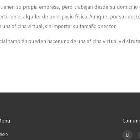
ienen su propia empresa, pero trabajan desde su domicilio 
ir en el alquiler de un espacio físico. Aunque, por supuesto
na oficina virtual, sin importar su tamaño o sector.
ial también pueden hacer uno de una oficina virtual y disfruta
Menú
Comuni
F
nicio
a